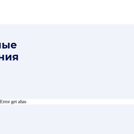
ные
ния
Error get alias