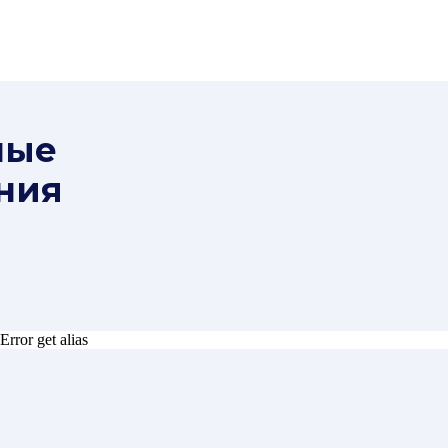
ные
ния
Error get alias