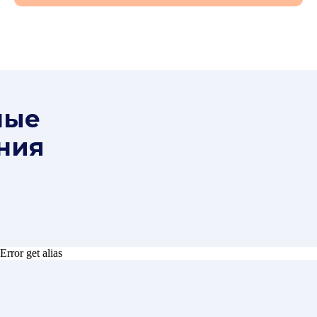
ные
ния
Error get alias