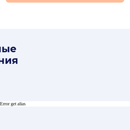
ные
ния
Error get alias