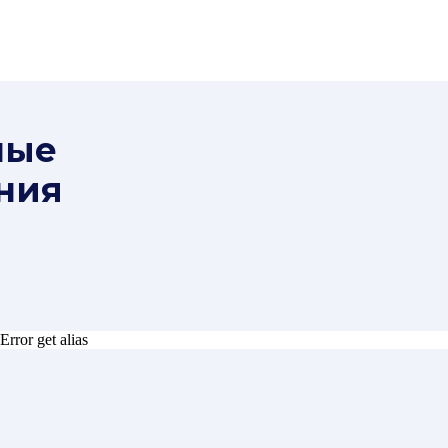
ные
ния
Error get alias