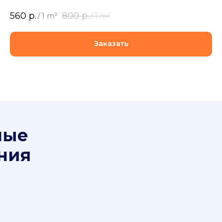
560
р.
800
р.
/
1 m²
/
1 m²
Заказать
ные
ния